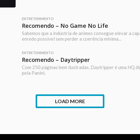
ENTRETENIMENTO
Recomendo – No Game No Life
Sabemos que a indústria de animes consegue elevar a cap
enredo possível sem perder a coerência mínima...
ENTRETENIMENTO
Recomendo – Daytripper
Com 250 páginas bem ilustradas, Daytripper é uma HQ di
pela Panini.
LOAD MORE