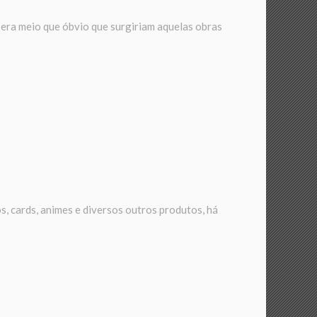
, era meio que óbvio que surgiriam aquelas obras
s, cards, animes e diversos outros produtos, há