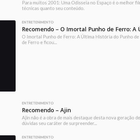
Para muitos 2001: Uma Odisseia no Espaço é o melhor filme
técnicas quanto seu conteúdo.
ENTRETENIMENTO
Recomendo – O Imortal Punho de Ferro: A Ú
O Imortal Punho de Ferro: A Última História do Punho de
de Ferro e ficou...
ENTRETENIMENTO
Recomendo – Ajin
Ajin não é a obra de mais destaque desta nova geração d
dúvidas seu caráter de surpreender...
ENTRETENIMENTO