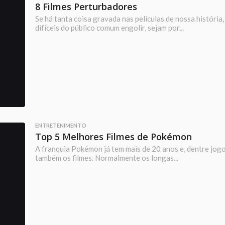
8 Filmes Perturbadores
Se há tanta coisa gravada nas películas de nossa história
difíceis do público comum engolir, sejam por...
ENTRETENIMENTO
Top 5 Melhores Filmes de Pokémon
A franquia Pokémon já tem mais de 20 anos e, dentre jogo
também os filmes. Normalmente os longas...