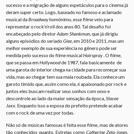
sucesso e a migração de alguns espetáculos para o cinema já
deram super certo. Logo, baseado no famoso e aclamado
musical da
Broadway
homônimo, esse filme veio para
representar o rock’n’roll dos anos 80. Tal desafio foi
encabeçado pelo diretor
Adam Shankman
, que já dirigiu
alguns episódios do seriado
Glee
, em 2010 e 2011, mas um
melhor exemplo de sua experiência no gênero pode ser
medida pelo sucesso do filme musical
Hairspray
. O filme,
que se passa em
Hollywood
de 1987, fala basicamente de
uma garota do interior chega na cidade para recomeçar sua
vida, mas ao chegar tem sua mala roubada. Ela conhece um
garoto tímido que, assim como ela, é apaixonado por rock e
juntos eles buscam realizar seus sonhos com sexo e
descontrole ao lado da maior sensação da época,
Stacee
Jaxx
. Enquanto isso a esposa do prefeito pretende acabar
com o rock de uma vez por todas.
Não só de músicas famosas é feita esse filme, mas de atores
tão conhecidos quanto. Estrelas como
Catherine Zeta-Jones,