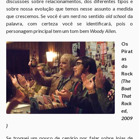
discussões sobre relacionamentos, dos diferentes tipos e
sobre nossa evolução que temos nesse assunto a medida
que crescemos. Se você é um nerd no sentido
old school
da
palavra, com certeza você se identificará, pois o
personagem principal tem um tom bem
Woody Allen
.
Os
Pirat
as
do
Rock
(The
Boat
That
Rock
ed,
2009
)
Se troquei um pouco de cenário por falar sobre lojas de