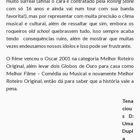
muito surreal (afinal o cara é contratado pela
Rolling Stone
com só 16 anos e ainda vai num tour com sua banda
favorita!), mas por representar com muita precisão o clima
musical e cultural, além de ressaltar que sim, embora os
roqueiros
old school
quebrassem tudo, isso sempre acaba
tendo consequências ruins, além de mostrar que muitas
vezes endeusamos nossos ídolos e isso pode ser frustrante.
O filme venceu o Oscar 2001 na categoria Melhor Roteiro
Original, além levar dois Globos de Ouro para casa como
Melhor Filme – Comédia ou Musical e novamente Melhor
Roteiro Original, então dá para saber que a história vale a
pena.
Tena
ciou
s D:
Uma
Dupl
a