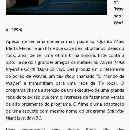
or
(Way
ne’s
Worl
d, 1996)
Apesar de ser uma comédia mais pastelão, Quanto Mais
Idiota Melhor é um filme que sabe bem abortar os ideais do
rock, além de ter uma ótima trilha sonora. Este conta a
história de dois grandes amigos, os metaleiros
Wayne (Mike
Myers)
e
Garth (Dana Carvey)
. Eles produziam, diretamente
do porão de Wayne, um
talk show
chamado “O Mundo de
Wayne” e transmitiam para uma rede de TV local. O
programa chama a atenção de um executivo de uma grande
rede de televisão que tem o interesse de fazer uma versão
de alto orçamento do programa. O filme é uma adaptação
de uma esquete com mesmo nome do programa
Saturday
Night Live
, da
NBC
.
Uma memorável cena desse filme são eles