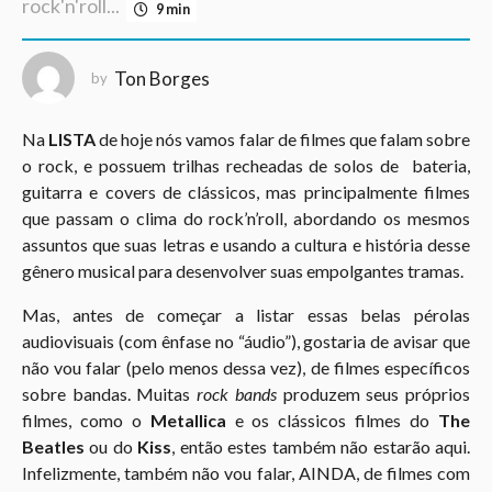
rock'n'roll...
9 min
o
3
a
Ton Borges
by
n
o
Na
LISTA
de hoje nós vamos falar de filmes que falam sobre
s
o rock, e possuem trilhas recheadas de solos de bateria,
a
guitarra e covers de clássicos, mas principalmente filmes
g
que passam o clima do rock’n’roll, abordando os mesmos
o
assuntos que suas letras e usando a cultura e história desse
gênero musical para desenvolver suas empolgantes tramas.
Mas, antes de começar a listar essas belas pérolas
audiovisuais (com ênfase no “áudio”), gostaria de avisar que
não vou falar (pelo menos dessa vez), de filmes específicos
sobre bandas. Muitas
rock bands
produzem seus próprios
filmes, como o
Metallica
e os clássicos filmes do
The
Beatles
ou do
Kiss
, então estes também não estarão aqui.
Infelizmente, também não vou falar, AINDA, de filmes com