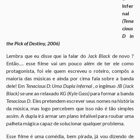
Infer
nal
(Tena
cious
D in
the Pick of Destiny, 2006)
Lembra que eu disse que ia falar do
Jack Black
de novo ?
Então…. esse filme vai um pouco além de ter ele como
protagonista, foi ele quem escreveu o roteiro, compôs a
maioria das músicas e ainda por cima fala sobre a banda
dele! Em
Tenacious D: Uma Dupla Infernal , o
ingênuo
JB (Jack
Black)
se une ao relaxado
KG (Kyle Gass)
para formar a banda
Tenacious D
. Eles pretendem escrever seus nomes na história
da música, mas logo percebem que isso não é tão simples
assim. A dupla irá armar um plano infalível para roubar uma
palheta mágica capaz de solucionar qualquer problema.
Esse filme é uma comédia, bem pirada, já vou dizendo de