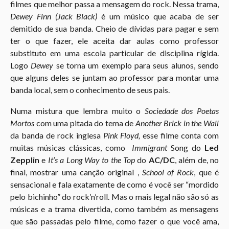
filmes que melhor passa a mensagem do rock. Nessa trama,
Dewey Finn (Jack Black)
é um músico que acaba de ser
demitido de sua banda. Cheio de dívidas para pagar e sem
ter o que fazer, ele aceita dar aulas como professor
substituto em uma escola particular de disciplina rígida.
Logo
Dewey
se torna um exemplo para seus alunos, sendo
que alguns deles se juntam ao professor para montar uma
banda local, sem o conhecimento de seus pais.
Numa mistura que lembra muito o
Sociedade dos Poetas
Mortos
com uma pitada do tema de
Another Brick in the Wall
da banda de rock inglesa
Pink Floyd,
esse filme conta com
muitas músicas clássicas, como
Immigrant
Song do
Led
Zepplin
e
It’s a Long Way to the Top
do
AC/DC
, além de, no
final, mostrar uma canção original ,
School of Rock
, que é
sensacional e fala exatamente de como é você ser “mordido
pelo bichinho” do rock’n’roll. Mas o mais legal não são só as
músicas e a trama divertida, como também as mensagens
que são passadas pelo filme, como fazer o que você ama,