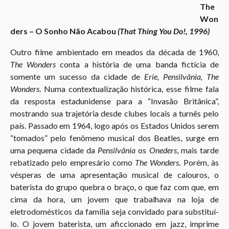
The
Won
ders – O Sonho Não Acabou
(That Thing You Do!, 1996)
Outro filme ambientado em meados da década de 1960,
The Wonders
conta a história de uma banda fictícia de
somente um sucesso da cidade de
Erie, Pensilvânia,
The
Wonders
. Numa contextualização histórica, esse filme fala
da resposta estadunidense para a “Invasão Britânica”,
mostrando sua trajetória desde clubes locais a turnês pelo
país. Passado em 1964, logo após os Estados Unidos serem
“tomados” pelo fenômeno musical dos Beatles, surge em
uma pequena cidade da
Pensilvânia
os
Oneders
, mais tarde
rebatizado pelo empresário como
The Wonders
. Porém, às
vésperas de uma apresentação musical de calouros, o
baterista do grupo quebra o braço, o que faz com que, em
cima da hora, um jovem que trabalhava na loja de
eletrodomésticos da família seja convidado para substituí-
lo. O jovem baterista, um aficcionado em jazz, imprime