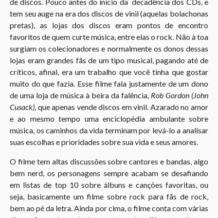
de discos. Pouco antes do início da decadência dos CDs, e
tem seu auge na era dos discos de vinil (aquelas bolachonas
pretas), as lojas dos discos eram pontos de encontro
favoritos de quem curte música, entre elas o rock. Não à toa
surgiam os colecionadores e normalmente os donos dessas
lojas eram grandes fãs de um tipo musical, pagando até de
críticos, afinal, era um trabalho que você tinha que gostar
muito do que fazia. Esse filme fala justamente de um dono
de uma loja de música à beira da falência,
Rob Gordon (John
Cusack)
, que apenas vende discos em vinil. Azarado no amor
e ao mesmo tempo uma enciclopédia ambulante sobre
música, os caminhos da vida terminam por levá-lo a analisar
suas escolhas e prioridades sobre sua vida e seus amores.
O filme tem altas discussões sobre cantores e bandas, algo
bem nerd, os personagens sempre acabam se desafiando
em listas de top 10 sobre álbuns e canções favoritas, ou
seja, basicamente um filme sobre rock para fãs de rock,
bem ao pé da letra. Ainda por cima, o filme conta com várias