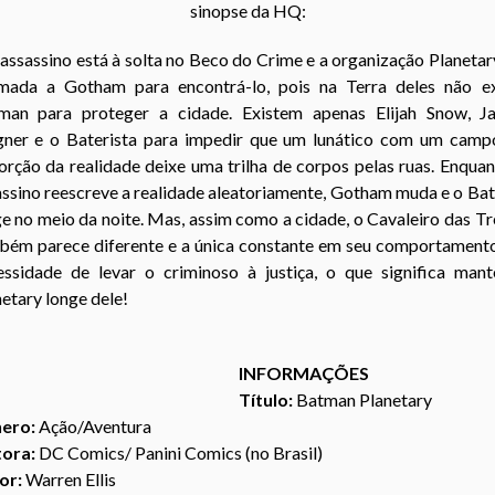
sinopse da HQ:
ssassino está à solta no Beco do Crime e a organização Planetar
mada a Gotham para encontrá-lo, pois na Terra deles não ex
man para proteger a cidade. Existem apenas Elijah Snow, Ja
ner e o Baterista para impedir que um lunático com um camp
orção da realidade deixe uma trilha de corpos pelas ruas. Enqua
assino reescreve a realidade aleatoriamente, Gotham muda e o Ba
e no meio da noite. Mas, assim como a cidade, o Cavaleiro das T
bém parece diferente e a única constante em seu comportamento
essidade de levar o criminoso à justiça, o que significa mant
etary longe dele!
INFORMAÇÕES
Título:
Batman Planetary
ero:
Ação/Aventura
tora:
DC Comics/ Panini Comics (no Brasil)
or:
Warren Ellis