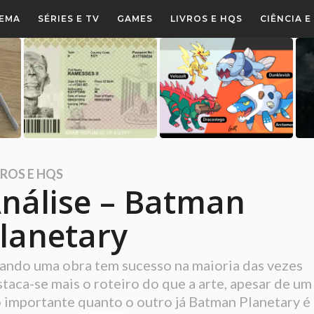
NEMA
SÉRIES E TV
GAMES
LIVROS E HQS
CIÊNCIA 
VROS E HQS
nálise – Batman
lanetary
ando uma obra tem sucesso na maioria das vezes
taca-se mais o roteiro do que a arte, apesar de um
 importante quanto o outro já Batman Planetary é