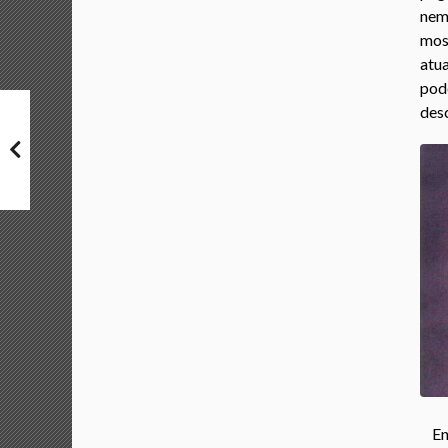
nem
mos
atua
pod
desc
En