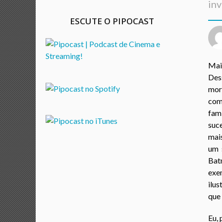
inv
a
ESCUTE O PIPOCAST
n
o
s
a
Mai
g
Des
o
mor
co
fam
suc
mai
um 
Bat
exe
ilu
que 
Eu, 