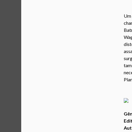
Um a
cha
Bat
Wag
dist
ass
surg
tam
nec
Plan
Gên
Edi
Aut