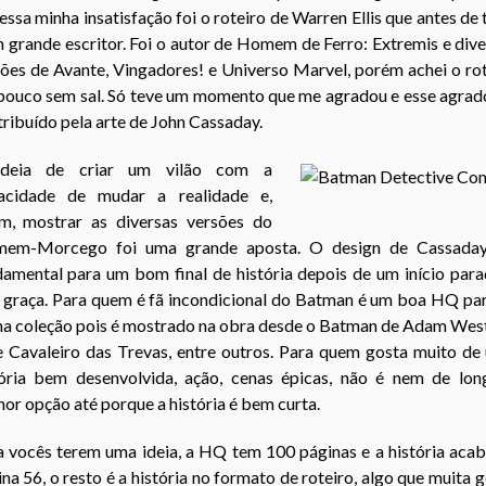
essa minha insatisfação foi o roteiro de Warren Ellis que antes de
 grande escritor. Foi o autor de Homem de Ferro: Extremis e div
ões de Avante, Vingadores! e Universo Marvel, porém achei o ro
pouco sem sal. Só teve um momento que me agradou e esse agrado
ribuído pela arte de John Cassaday.
deia de criar um vilão com a
acidade de mudar a realidade e,
im, mostrar as diversas versões do
em-Morcego foi uma grande aposta. O design de Cassaday
damental para um bom final de história depois de um início para
 graça. Para quem é fã incondicional do Batman é um boa HQ par
 na coleção pois é mostrado na obra desde o Batman de Adam West
e Cavaleiro das Trevas, entre outros. Para quem gosta muito de
tória bem desenvolvida, ação, cenas épicas, não é nem de lon
or opção até porque a história é bem curta.
a vocês terem uma ideia, a HQ tem 100 páginas e a história acab
na 56, o resto é a história no formato de roteiro, algo que muita 