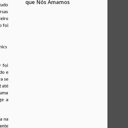
que Nós Amamos
 tudo
ersas
teiro
 foi
 foi
do e
a se
 até
 uma
ge a
a na
gente