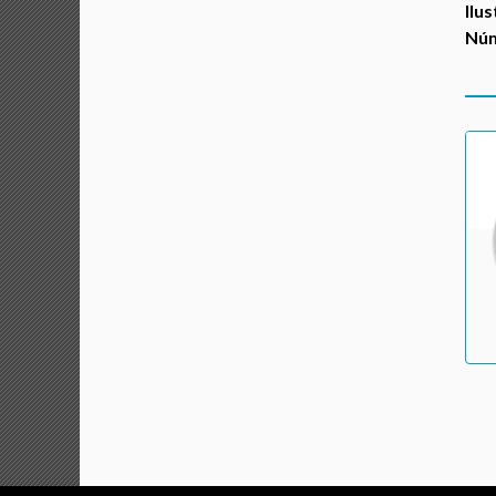
Ilu
Núm