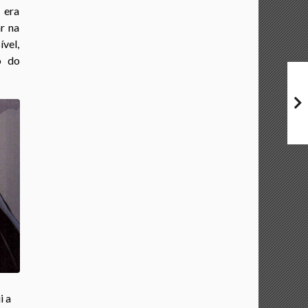
 era
r na
ível,
o do
i a