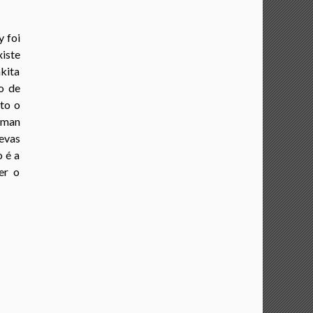
y foi
iste
kita
o de
nto o
tman
revas
 é a
er o