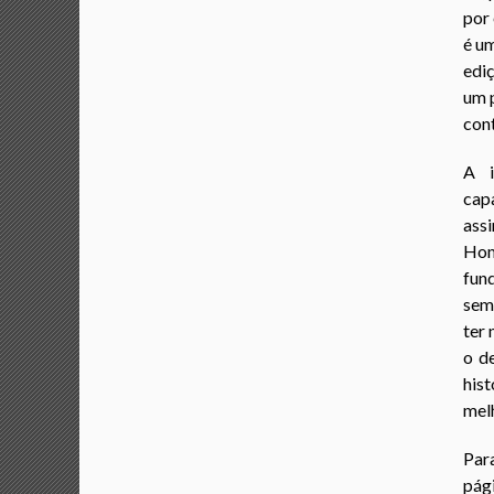
por 
é um
ediç
um 
cont
A i
cap
ass
Hom
fun
sem
ter
o d
his
melh
Par
pági