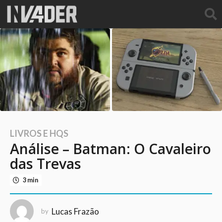
LIVROS E HQS
1
Análise – Batman: O Cavaleiro
0
a
das Trevas
n
3 min
o
s
a
Lucas Frazão
by
g