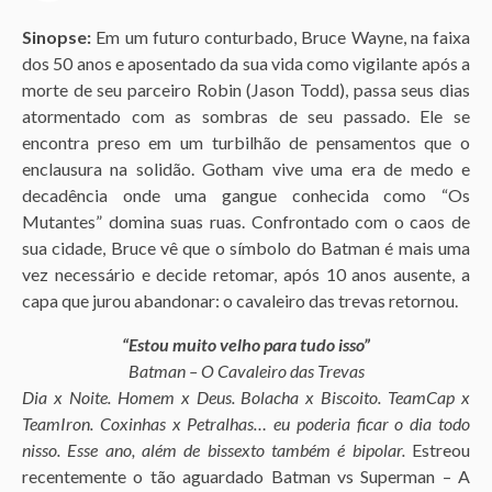
o
Sinopse:
Em um futuro conturbado, Bruce Wayne, na faixa
3
dos 50 anos e aposentado da sua vida como vigilante após a
a
morte de seu parceiro Robin (Jason Todd), passa seus dias
n
atormentado com as sombras de seu passado. Ele se
o
encontra preso em um turbilhão de pensamentos que o
s
enclausura na solidão. Gotham vive uma era de medo e
a
decadência onde uma gangue conhecida como “Os
g
Mutantes” domina suas ruas. Confrontado com o caos de
o
sua cidade, Bruce vê que o símbolo do Batman é mais uma
vez necessário e decide retomar, após 10 anos ausente, a
capa que jurou abandonar: o cavaleiro das trevas retornou.
“Estou muito velho para tudo isso”
Batman – O Cavaleiro das Trevas
Dia x Noite. Homem x Deus. Bolacha x Biscoito. TeamCap x
TeamIron. Coxinhas x Petralhas… eu poderia ficar o dia todo
nisso. Esse ano, além de bissexto também é bipolar.
Estreou
recentemente o tão aguardado Batman vs Superman – A