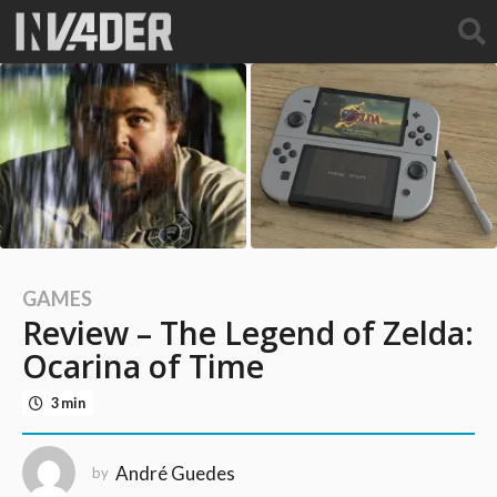
GAMES
1
Review – The Legend of Zelda:
0
a
Ocarina of Time
n
3 min
o
s
a
André Guedes
by
g