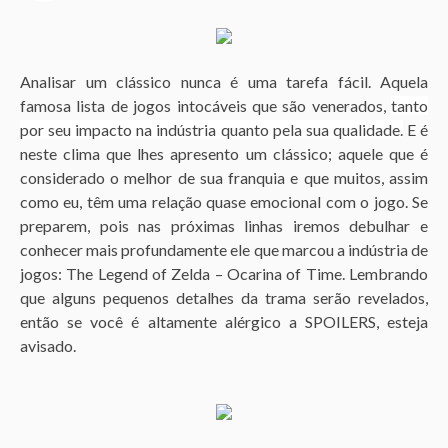
o
3
a
Analisar um clássico nunca é uma tarefa fácil. Aquela
n
famosa lista de jogos intocáveis que são venerados,
tanto
o
por seu impacto na indústria
quanto pela sua qualidade
.
E é
s
neste clima que lhes apresento um clássico; aquele que é
a
considerado o melhor de sua franquia e que muitos, assim
g
como eu, têm uma relação quase emocional com o jogo. Se
o
preparem, pois nas próximas linhas iremos debulhar e
conhecer mais profundamente ele que marcou a indústria de
jogos: The Legend of Zelda – Ocarina of Time. Lembrando
que alguns pequenos detalhes da trama serão revelados,
então se você é altamente alérgico a SPOILERS, esteja
avisado.