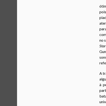
óti
pois
pia
ate
par
como
no s
Sta
Gun
son
refe
A tr
alg
à p
part
bat
univ