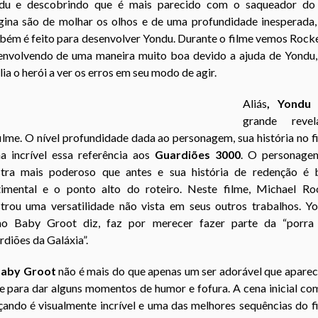
du e descobrindo que é mais parecido com o saqueador do
gina são de molhar os olhos e de uma profundidade inesperada,
bém é feito para desenvolver Yondu. Durante o filme vemos Rocke
envolvendo de uma maneira muito boa devido a ajuda de Yondu,
lia o herói a ver os erros em seu modo de agir.
Aliás
,
Yondu
grande revel
ilme. O nível profundidade dada ao personagem, sua história no f
na incrível essa referência aos
Guardiões 3000
. O personage
tra mais poderoso que antes e sua história de redenção é b
timental e o ponto alto do roteiro. Neste filme, Michael Ro
trou uma versatilidade não vista em seus outros trabalhos. Yo
o Baby Groot diz, faz por merecer fazer parte da “porra
diões da Galáxia”.
aby Groot
não é mais do que apenas um ser adorável que aparec
e para dar alguns momentos de humor e fofura. A cena inicial co
ando é visualmente incrível e uma das melhores sequências do f