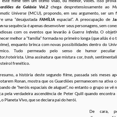
s este filme tem um ótimo vilão, ou melhor, vilões. Isso prova
ardiões da Galáxia Vol.2
chega despretensiosamente ao
Ma
ematic Universe
(MCU), propondo, em seu argumento, ser um f
re uma “desajustada
FAMÍLIA
espacial”. A preocupação de
J
nn
na sequência é apenas desenvolver seus personagens, sem cone
ndiosas com os eventos que levarão à
Guerra Infinita
. O objeti
ecer melhor a “família” formada no primeiro longa (que aliás é o
filme), enquanto brinca com novas possibilidades dentro do Univ
mico. Tudo permeado pelo senso de humor peculia
tor/roteirista. Uma assinatura que mistura cor,
trash
, sentimenta
steirol frenético.
resumo, a história deste segundo filme, passada seis meses ap
rotarem Ronan, mostra que os Guardiões permanecem na ativa 
ando de “heróis espaciais de aluguel”, no entanto o grupo se vê
ca pela verdadeira ascendência de Peter Quill quando encontra
 o Planeta Vivo, que se declara pai do herói.
De cara, po