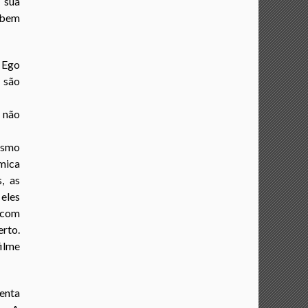
 sua
 bem
 Ego
são
não
esmo
ica
, as
 eles
 com
rto.
filme
enta