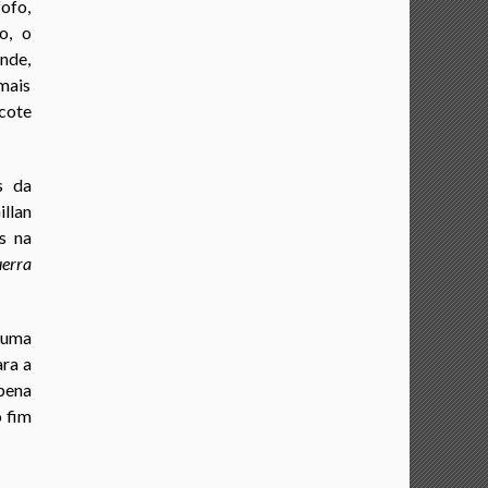
ofo,
o, o
nde,
mais
cote
s da
llan
s na
erra
 uma
ara a
pena
 fim