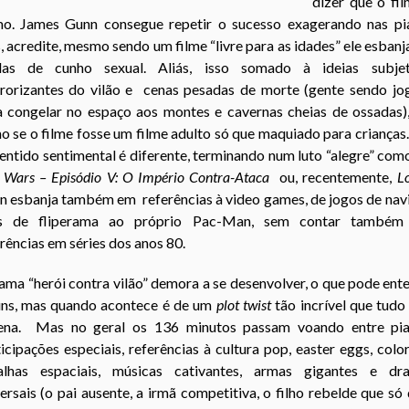
dizer que o fi
mo. James Gunn consegue repetir o sucesso exagerando nas pi
, acredite, mesmo sendo um filme “livre para as idades” ele esban
das de cunho sexual. Aliás, isso somado à ideias subjet
rrorizantes do vilão e cenas pesadas de morte (gente sendo jo
a congelar no espaço aos montes e cavernas cheias de ossadas),
 se o filme fosse um filme adulto só que maquiado para crianças
entido sentimental é diferente, terminando num luto “alegre” co
r Wars – Episódio V: O Império Contra-Ataca
ou, recentemente,
L
n esbanja também em
referências à video games, de jogos de nav
s de fliperama ao próprio Pac-Man, sem contar também
rências em séries dos anos 80.
ama “herói contra vilão” demora a se desenvolver, o que pode ent
uns, mas quando acontece é de um
plot twist
tão incrível que tudo
ena. Mas no geral os 136 minutos passam voando entre pia
icipações especiais, referências à cultura pop, easter eggs, colo
alhas espaciais, músicas cativantes, armas gigantes e dr
ersais (o pai ausente, a irmã competitiva, o filho rebelde que só