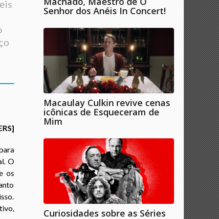
Machado, Maestro de O
eis
Senhor dos Anéis In Concert!
o
rço
Macaulay Culkin revive cenas
icônicas de Esqueceram de
Mim
ERS]
 para
al. O
e os
anto
isso.
tivo,
Curiosidades sobre as Séries