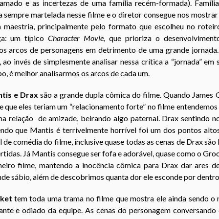
 amado e as incertezas de uma família recém-formada). Família
a sempre martelada nesse filme e o diretor consegue nos mostrar
 maestria, principalmente pelo formato que escolheu no roteir
ga: um típico
Character Movie
, que prioriza o desenvolviment
ios arcos de personagens em detrimento de uma grande jornada.
, ao invés de simplesmente analisar nessa crítica a “jornada” em 
o, é melhor analisarmos os arcos de cada um.
tis e Drax
são a grande dupla cômica do filme. Quando James 
e que eles teriam um “relacionamento forte” no filme entendemo
ma relação de amizade, beirando algo paternal. Drax sentindo no
endo que Mantis é terrivelmente horrível foi um dos pontos alto
l de comédia do filme, inclusive quase todas as cenas de Drax sã
rtidas. Já Mantis consegue ser fofa e adorável, quase como o Gro
meiro filme, mantendo a inocência cômica para Drax dar ares d
de sábio, além de descobrimos quanta dor ele esconde por dentro
ket
tem toda uma trama no filme que mostra ele ainda sendo o 
itante e odiado da equipe. As cenas do personagem conversando