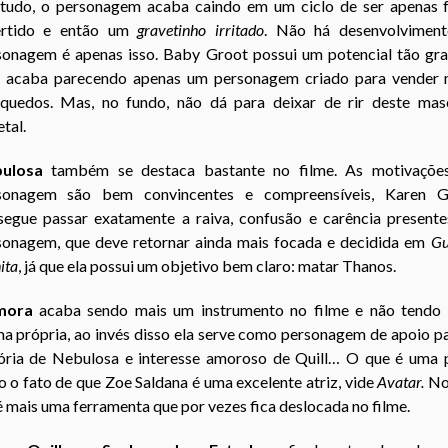
tudo, o personagem acaba caindo em um ciclo de ser apenas f
ertido e então um
gravetinho irritado
. Não há desenvolviment
sonagem é apenas isso. Baby Groot possui um potencial tão gra
 acaba parecendo apenas um personagem criado para vender 
nquedos. Mas, no fundo, não dá para deixar de rir deste mas
tal.
bulosa
também se destaca bastante no filme. As motivaçõe
sonagem são bem convincentes e compreensíveis, Karen Gi
segue passar exatamente a raiva, confusão e carência presente
sonagem, que deve retornar ainda mais focada e decidida em
Gu
nita
, já que ela possui um objetivo bem claro: matar Thanos.
mora
acaba sendo mais um instrumento no filme e não tendo
a própria, ao invés disso ela serve como personagem de apoio p
tória de Nebulosa e interesse amoroso de Quill… O que é uma 
 o fato de que Zoe Saldana é uma excelente atriz, vide
Avatar.
No
é mais uma ferramenta que por vezes fica deslocada no filme.