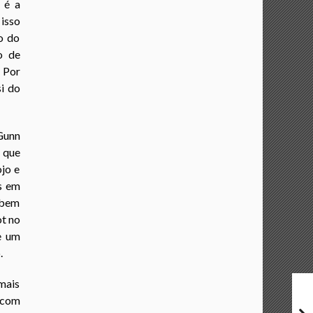
 é a
 isso
o do
o de
 Por
si do
Gunn
s que
jo e
s em
o bem
ot no
e um
.
mais
 com