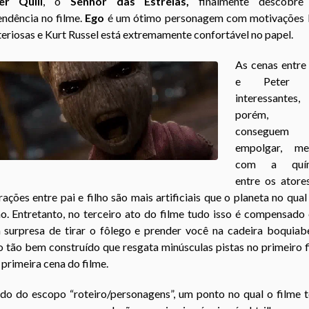
er Quill
, o
Senhor das Estrelas
,
finalmente descobre
endência no filme.
Ego
é um ótimo personagem com motivações
eriosas e Kurt Russel está extremamente confortável no papel.
As cenas entre
e Peter 
interessantes,
porém, 
conseguem
empolgar, m
com a quím
entre os atores
rações entre pai e filho são mais artificiais que o planeta no qual
ão. Entretanto, no terceiro ato do filme tudo isso é compensado
 surpresa de tirar o fôlego e prender você na cadeira boquiabe
 tão bem construído que resgata minúsculas pistas no primeiro 
 primeira cena do filme.
ndo do escopo “roteiro/personagens”, um ponto no qual o filme t