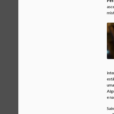
Pet
asc
mist
inte
est
uma
Algo
e na
Sai