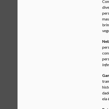
Con
div
per
mas
bri
vege
Ne
per
con
per
Infi
Ga
tram
his
dado
ela 