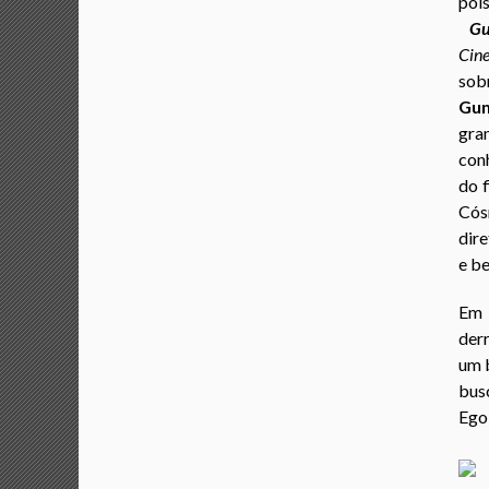
poi
Gu
Cin
sob
Gu
gra
conh
do 
Cós
dire
e be
Em 
der
um b
bus
Ego,