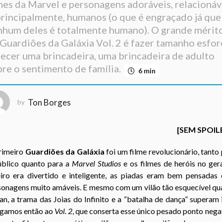
mes da Marvel e personagens adoráveis, relacionáv
principalmente, humanos (o que é engraçado já que
nhum deles é totalmente humano). O grande mérit
Guardiões da Galáxia Vol. 2 é fazer tamanho esfo
ecer uma brincadeira, uma brincadeira de adulto
re o sentimento de família.
6 min
Ton Borges
by
[SEM SPOIL
rimeiro
Guardiões da Galáxia
foi um filme revolucionário, tanto
úblico quanto para a
Marvel Studios
e os filmes de heróis no ger
eiro era divertido e inteligente, as piadas eram bem pensadas 
sonagens muito amáveis. E mesmo com um vilão tão esquecível qu
n, a trama das Joias do Infinito e a “batalha de dança” superam 
gamos então ao
Vol. 2
, que conserta esse único pesado ponto nega