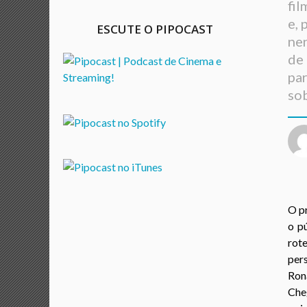
fil
a
e, 
ESCUTE O PIPOCAST
n
ne
o
de 
a
par
g
sob
o
O p
o p
rot
per
Rona
Che