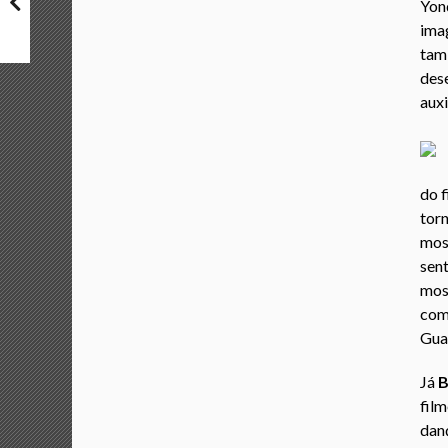
Yon
ima
tam
des
auxi
do f
tor
mos
sen
mos
com
Guar
Já
B
film
danç