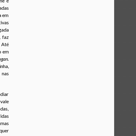
lme é
adas
ja em
ivas
gada
 faz
. Até
mo em
ogan.
inha,
 nas
ediar
 vale
das,
ridas
amas
 quer