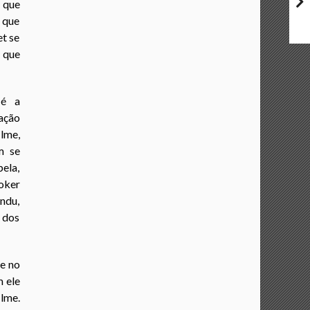
 que
 que
t se
 que
é a
ação
ilme,
m se
ela,
oker
ndu,
 dos
e no
m ele
ilme.