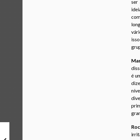
ser
idei
com
lon
vár
isso
grup
Man
diss
é u
diz
níve
dive
pri
gran
Roc
irr