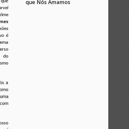
 que
que Nós Amamos
rvel
ilme
ames
xões
vo é
 tema
erso
r do
lismo
ós a
como
 numa
 com
sso