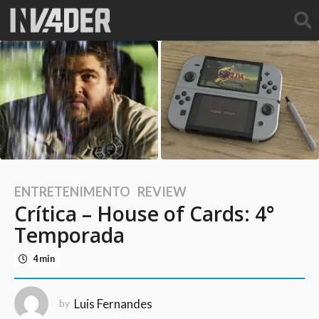
ENTRETENIMENTO
,
REVIEW
1
Crítica – House of Cards: 4°
0
a
Temporada
n
4 min
o
s
a
Luis Fernandes
by
g