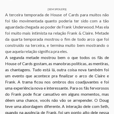
o
1
[SEM SPOILERS]
A terceira temporada de House of Cards para muitos não
a
foi tão movimentada quanto poderia ter sido com a tão
n
aguardada chegada ao poder de Frank Underwood. Mas ela
o
foi muito mais intimista na relação Frank & Claire. Metade
a
da quarta temporada mostrou o fim de todo arco que foi
g
construído na terceira, e termina muito bem mostrando o
o
que aquela relação significa pra eles.
A segunda metade mostrou bem o que todos os fãs de
House of Cards gostam, as manobras políticas, as mentiras,
as chantagens. Tudo está lá, outra coisa nova também foi
um evento que acontece pra finalizar o arco de Claire e
Frank. A trama ficou nos ombros dos coadjuvantes e foi
uma experiência nova e interessante. Para os fãs fervorosos
do Frank pode ficar cansativo em alguns momentos, mas
dêem uma chance, vocês não vão se arrepender. O Doug
teve uma abordagem diferente. A interação dele com Seth,
quando na ausência de Frank, foi um ponto alto dele nessa