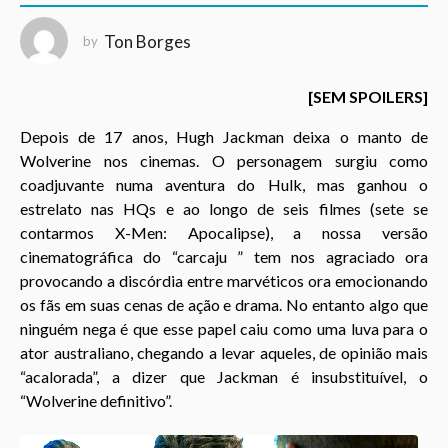
1
a
Ton Borges
by
n
o
[SEM SPOILERS]
a
g
Depois de 17 anos, Hugh Jackman deixa o manto de
o
Wolverine nos cinemas. O personagem surgiu como
coadjuvante numa aventura do Hulk, mas ganhou o
estrelato nas HQs e ao longo de seis filmes (sete se
contarmos X-Men: Apocalipse), a nossa versão
cinematográfica do “carcaju ” tem nos agraciado ora
provocando a discórdia entre marvéticos ora emocionando
os fãs em suas cenas de ação e drama. No entanto algo que
ninguém nega é que esse papel caiu como uma luva para o
ator australiano, chegando a levar aqueles, de opinião mais
“acalorada”, a dizer que Jackman é insubstituível, o
“Wolverine definitivo”.