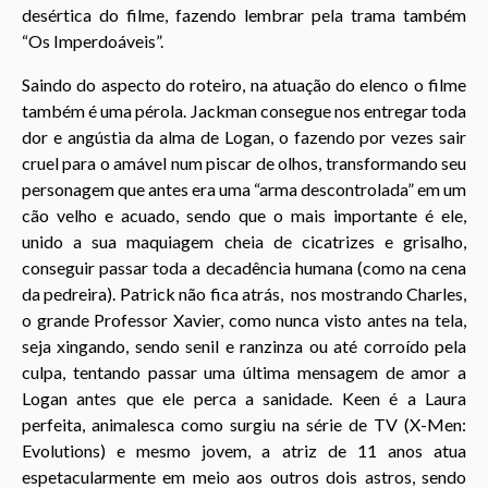
desértica do filme, fazendo lembrar pela trama também
“Os Imperdoáveis”.
Saindo do aspecto do roteiro, na atuação do elenco o filme
também é uma pérola. Jackman consegue nos entregar toda
dor e angústia da alma de Logan, o fazendo por vezes sair
cruel para o amável num piscar de olhos, transformando seu
personagem que antes era uma “arma descontrolada” em um
cão velho e acuado, sendo que o mais importante é ele,
unido a sua maquiagem cheia de cicatrizes e grisalho,
conseguir passar toda a decadência humana (como na cena
da pedreira). Patrick não fica atrás, nos mostrando Charles,
o grande Professor Xavier, como nunca visto antes na tela,
seja xingando, sendo senil e ranzinza ou até corroído pela
culpa, tentando passar uma última mensagem de amor a
Logan antes que ele perca a sanidade. Keen é a Laura
perfeita, animalesca como surgiu na série de TV (X-Men:
Evolutions) e mesmo jovem, a atriz de 11 anos atua
espetacularmente em meio aos outros dois astros, sendo