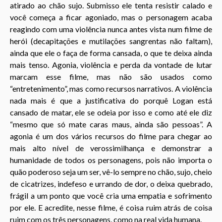
atirado ao chão sujo. Submisso ele tenta resistir calado e
você começa a ficar agoniado, mas o personagem acaba
reagindo com uma violência nunca antes vista num filme de
herói (decapitações e mutilações sangrentas não faltam),
ainda que ele o faça de forma cansada, o que te deixa ainda
mais tenso. Agonia, violência e perda da vontade de lutar
marcam esse filme, mas não são usados como
“entretenimento”, mas como recursos narrativos. A violência
nada mais é que a justificativa do porquê Logan está
cansado de matar, ele se odeia por isso e como até ele diz
“mesmo que só mate caras maus, ainda são pessoas”. A
agonia é um dos vários recursos do filme para chegar ao
mais alto nível de verossimilhança e demonstrar a
humanidade de todos os personagens, pois não importa o
quão poderoso seja um ser, vê-lo sempre no chão, sujo, cheio
de cicatrizes, indefeso e urrando de dor, o deixa quebrado,
frágil a um ponto que você cria uma empatia e sofrimento
por ele. E acredite, nesse filme, é coisa ruim atrás de coisa
ruim com os três personagens, como na real vida humana.