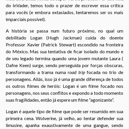
do InVader, temos todo o prazer de escrever essa crítica
para vocês (e embora extasiados, tentaremos ser os mais
imparciais possível).
A história se passa num futuro próximo, no qual um
debilitado Logan (Hugh Jackman) cuida do doente
Professor Xavier (Patrick Stewart) escondido na fronteira
do México. Mas sua tentativa de ficar isolado do mundo e
de seu legado termina quando uma jovem mutante Laura (
Dafne Keen) surge, sendo perseguida por forças obscuras,
transformando a trama numa
road trip
focada no trio de
personagens. Aliás, isso já é uma grande diferença de todos
os outros filmes de heróis: Logan é um filme focado nos
personagens, nos seus conflitos e expondo a todo momento
suas fragilidades, então já espere um filme “agonizante”.
Logan é aquele tipo de filme que pode ser resumido em sua
primeira cena. Wolverine, já velho, ao tentar defender sua
limusine, apanha exaustivamente de uma gangue, sendo