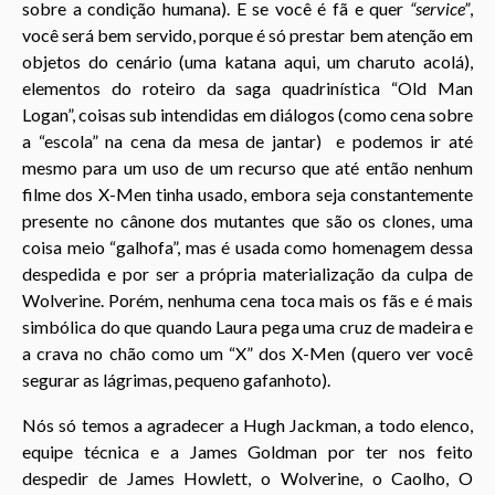
sobre a condição humana). E se você é fã e quer
“service”
,
você será bem servido, porque é só prestar bem atenção em
objetos do cenário (uma katana aqui, um charuto acolá),
elementos do roteiro da saga quadrinística “Old Man
Logan”, coisas sub intendidas em diálogos (como cena sobre
a “escola” na cena da mesa de jantar) e podemos ir até
mesmo para um uso de um recurso que até então nenhum
filme dos X-Men tinha usado, embora seja constantemente
presente no cânone dos mutantes que são os clones, uma
coisa meio “galhofa”, mas é usada como homenagem dessa
despedida e por ser a própria materialização da culpa de
Wolverine. Porém, nenhuma cena toca mais os fãs e é mais
simbólica do que quando Laura pega uma cruz de madeira e
a crava no chão como um “X” dos X-Men (quero ver você
segurar as lágrimas, pequeno gafanhoto).
Nós só temos a agradecer a Hugh Jackman, a todo elenco,
equipe técnica e a James Goldman por ter nos feito
despedir de James Howlett, o Wolverine, o Caolho, O