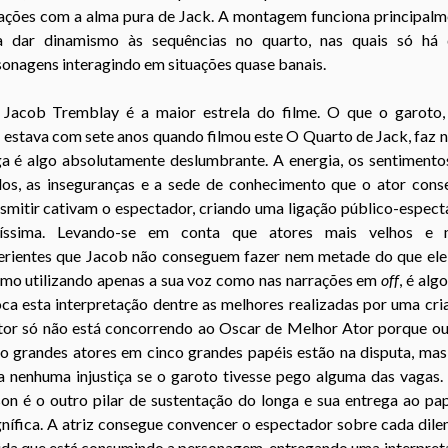
uações com a alma pura de Jack. A montagem funciona principalm
a dar dinamismo às sequências no quarto, nas quais só há 
onagens interagindo em situações quase banais.
Jacob Tremblay é a maior estrela do filme. O que o garoto,
estava com sete anos quando filmou este O Quarto de Jack, faz
n
ga é algo absolutamente deslumbrante. A energia, os sentimentos
os, as inseguranças e a sede de conhecimento que o ator cons
smitir cativam o espectador, criando uma ligação público-espec
tíssima. Levando-se em conta que atores mais velhos e 
erientes que Jacob não conseguem fazer nem metade do que ele 
mo utilizando apenas a sua voz como nas narrações em
off
, é alg
ca esta interpretação dentre as melhores realizadas por uma cri
tor só não está concorrendo ao Oscar de Melhor Ator porque ou
co grandes atores em cinco grandes papéis estão na disputa, mas
ia nenhuma injustiça se o garoto tivesse pego alguma das vagas.
on é o outro pilar de sustentação do longa e sua entrega ao pa
nífica. A atriz consegue convencer o espectador sobre cada dile
ida que está consumindo a personagem, entregando uma interpret