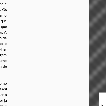
do é
. Os
esmo
m que
a que
o. A
o da
ho e
lher
magem
esume
im de
como
ácil
nar a
or já
da é