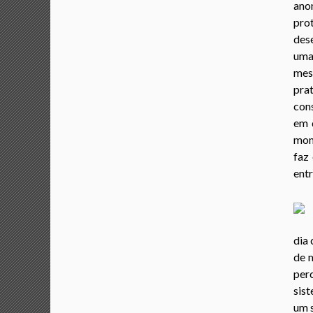
ano
pro
des
uma
mes
prat
cons
em 
mome
faz
entr
dia 
de m
per
sis
um 