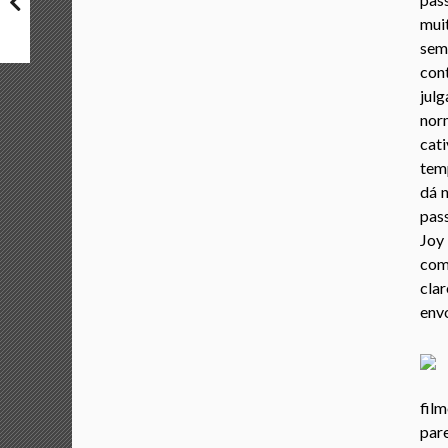
mui
sem
con
jul
nor
cat
tem
dá 
pas
Joy
com 
clar
envo
film
par