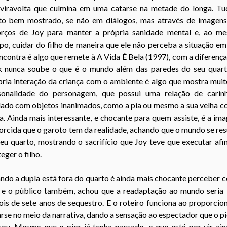
eviravolta que culmina em uma catarse na metade do longa. Tu
to bem mostrado, se não em diálogos, mas através de imagens
orços de Joy para manter a própria sanidade mental e, ao m
o, cuidar do filho de maneira que ele não perceba a situação e
ncontra é algo que remete à A Vida É Bela (1997), com a diferenç
k nunca soube o que é o mundo além das paredes do seu quart
pria interação da criança com o ambiente é algo que mostra muit
sonalidade do personagem, que possui uma relação de carin
dado com objetos inanimados, como a pia ou mesmo a sua velha co
a. Ainda mais interessante, e chocante para quem assiste, é a i
orcida que o garoto tem da realidade, achando que o mundo se r
eu quarto, mostrando o sacrifício que Joy teve que executar af
eger o filho.
ndo a dupla está fora do quarto é ainda mais chocante perceber 
, e o público também, achou que a readaptação ao mundo seria f
is de sete anos de sequestro. E o roteiro funciona ao proporcio
rse no meio da narrativa, dando a sensação ao espectador que o pi
sou. Mesmo que o pior já tenha passado, o que está por vir ain