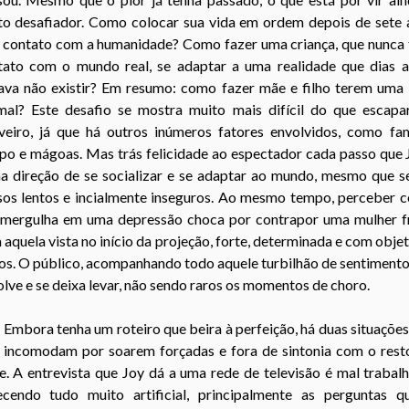
to desafiador. Como colocar sua vida em ordem depois de sete 
 contato com a humanidade? Como fazer uma criança, que nunca 
tato com o mundo real, se adaptar a uma realidade que dias a
gava não existir? Em resumo: como fazer mãe e filho terem uma 
mal? Este desafio se mostra muito mais difícil do que escapa
iveiro, já que há outros inúmeros fatores envolvidos, como famí
po e mágoas. Mas trás felicidade ao espectador cada passo que 
na direção de se socializar e se adaptar ao mundo, mesmo que s
sos lentos e incialmente inseguros. Ao mesmo tempo, perceber 
 mergulha em uma depressão choca por contrapor uma mulher fr
aquela vista no início da projeção, forte, determinada e com obje
os. O público, acompanhando todo aquele turbilhão de sentimento
lve e se deixa levar, não sendo raros os momentos de choro.
Embora tenha um roteiro que beira à perfeição, há duas situaçõe
incomodam por soarem forçadas e fora de sintonia com o rest
e. A entrevista que Joy dá a uma rede de televisão é mal trabal
ecendo tudo muito artificial, principalmente as perguntas q