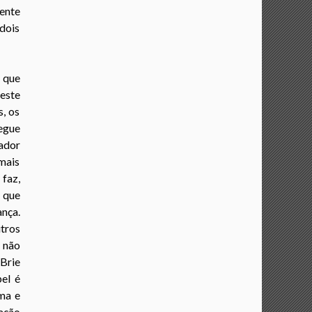
ente
dois
 que
este
, os
egue
tador
mais
faz,
o que
ança.
tros
 não
Brie
pel é
ma e
ação