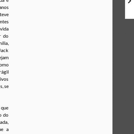
anos
teve
ntes
vida
r do
lia,
Jack
ejam
como
ágil
tivos
s, se
s que
o do
hada,
ue a