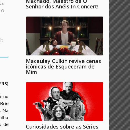
Machado, Maestro de O
ca
Senhor dos Anéis In Concert!
 o
ob
Macaulay Culkin revive cenas
icônicas de Esqueceram de
Mim
ERS]
á no
Brie
. Na
filho
o de
Curiosidades sobre as Séries