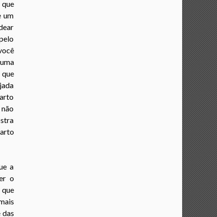
 que
e um
dear
pelo
 você
guma
o que
jada
uarto
 não
ostra
arto
ue a
er o
s que
 mais
e das