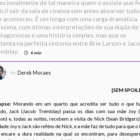
cionalmente de tal maneira quem o assiste que fi
ícil sair da sala de cinema sem antes absorver tudo
e aconteceu. É um longa com uma carga dramática
íssima, com ótimas interpretações de sua dupla de
tagonistas e uma história simples, mas que se
tenta na perfeita sintonia entre Brie Larson e Jac
emblay.
6 min
Derek Moraes
by
[SEM SPOIL
opse:
Morando em um quarto que acredita ser tudo o que h
do, Jack (
Jacob Tremblay) passa os dias com sua mãe Joy (
on) e, todas as noites, recebem a visita de Nick (
Sean Bridgers)
ade Joy e Jack são reféns de Nick, e a mãe faz de tudo para que o 
 encare a dura realidade na qual se encontram, para desesper