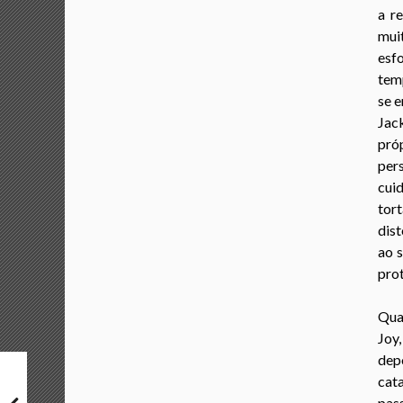
a r
mui
esf
temp
se e
Jac
pró
per
cui
tort
dist
ao s
prot
Qua
Joy
depo
cata
pas