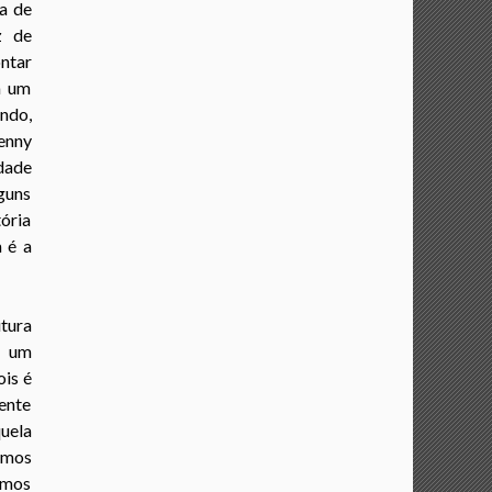
a de
z de
ntar
m um
ndo,
Lenny
idade
guns
tória
 é a
tura
o um
ois é
mente
uela
amos
emos