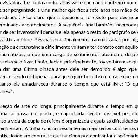
revistadora faz, todas muito abusivas e que não condizem com o
e ser perguntado a uma mulher que ficou sete anos nas mãos d
uestrador. Fica claro que a sequência só existe para desenca
erminados acontecimentos. A sequência final também incomoda 
r de ser inverossímil demais e leia apenas o resto do parágrafo se
assistiu ao filme. Pessoas emocionalmente traumatizadas por al
ação ou circunstância dificilmente voltam a ter contato com aquil
traumatizou, já que uma carga de sentimentos absurda é despe
e elas se o fizer. Então, Jack e, principalmente, Joy voltarem ao q
a dar uma última olhada antes dele ser demolido é algo que
ence, sendo útil apenas para que o garoto solte uma frase que m
uanto ele amadureceu durante o tempo que está livre: ‘O qu
lheu?’.
ireção de arte do longa, principalmente durante o tempo em q
tória se passa no quarto, é caprichada, sendo possível perceb
to a vida da dupla de reféns é organizada e quais as dificuldade
 enfrentam. A trilha sonora mescla temas mais sérios com temas
ntis, dando um contraste que funciona por confrontar a seriedad