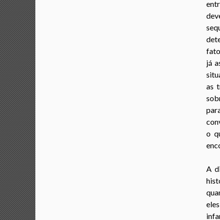
ent
dev
seq
det
fato
já 
situ
as 
sobr
par
conv
o q
enco
A d
his
quan
eles
infa