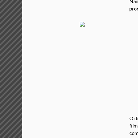
Nan
proc
O di
film
com