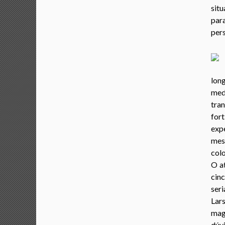
sit
par
pers
lon
med
tran
for
exp
mes
colo
O a
cin
ser
Lars
mag
dúv