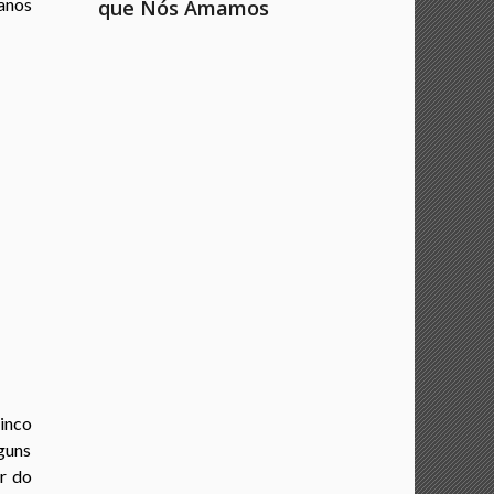
anos
que Nós Amamos
inco
lguns
r do