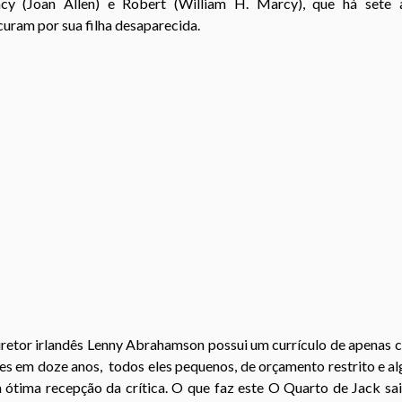
cy (
Joan Allen) e Robert (
William H. Marcy), que há sete 
uram por sua filha desaparecida.
retor irlandês
Lenny Abrahamson possui um currículo de apenas c
es em doze anos, todos eles pequenos, de orçamento restrito e a
 ótima recepção da crítica. O que faz este O Quarto de Jack sai