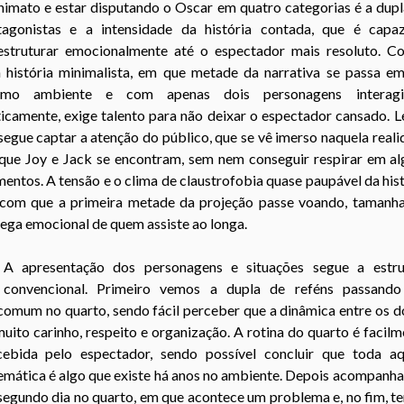
nimato e estar disputando o Oscar em quatro categorias é a dupl
tagonistas e a intensidade da história contada, que é capa
estruturar emocionalmente até o espectador mais resoluto. Co
 história minimalista, em que metade da narrativa se passa e
mo ambiente e com apenas dois personagens interagi
icamente, exige talento para não deixar o espectador cansado. 
egue captar a atenção do público, que se vê imerso naquela real
que Joy e Jack se encontram, sem nem conseguir respirar em al
ntos. A tensão e o clima de claustrofobia quase paupável da his
 com que a primeira metade da projeção passe voando, tamanha
ega emocional de quem assiste ao longa.
A apresentação dos personagens e situações segue a estru
convencional. Primeiro vemos a dupla de reféns passand
comum no quarto, sendo fácil perceber que a dinâmica entre os d
uito carinho, respeito e organização. A rotina do quarto é facil
cebida pelo espectador, sendo possível concluir que toda aq
temática é algo que existe há anos no ambiente. Depois acompanh
segundo dia no quarto, em que acontece um problema e, no fim, t