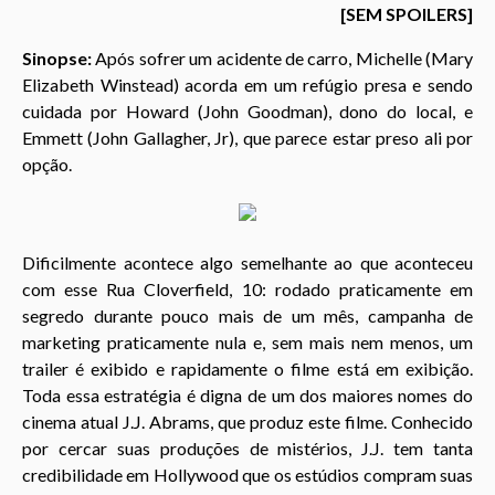
o
[SEM SPOILERS]
Sinopse:
Após sofrer um acidente de carro, Michelle (
Mary
Elizabeth Winstead) acorda em um
refúgio
presa e sendo
cuidada por Howard (
John Goodman), dono do local, e
Emmett (
John Gallagher, Jr), que parece estar preso ali por
opção.
Dificilmente acontece algo semelhante ao que aconteceu
com esse Rua Cloverfield, 10: rodado praticamente em
segredo durante pouco mais de um mês, campanha de
marketing praticamente nula e, sem mais nem menos, um
trailer é exibido e rapidamente o filme está em exibição.
Toda essa estratégia é digna de um dos maiores nomes do
cinema atual J.J. Abrams, que produz este filme. Conhecido
por cercar suas produções de mistérios, J.J. tem tanta
credibilidade em Hollywood que os estúdios compram suas