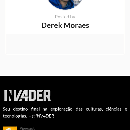
Posted by
Derek Moraes
Seu destino final na exploração das culturas, ciências e
tecnologias. –
@INV4DER