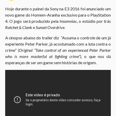
o
Hoje durante o painel da Sony na E3 2016 foi anunciado um
3
novo game do Homem-Aranha exclusivo para o PlayStation
a
4. O jogo será produzido pela
Insomniac
, o estúdio por trás
n
Ratchet & Clank
e
Sunset Overdrive
.
o
s
A sinopse abaixo do trailer diz “Assuma o controle de um já
a
experiente Peter Parker, já acostumado com a luta contra o
g
crime”
(Original “Take control of an experienced Peter Parker
o
who is more masterful at fighting crime”),
o que nos dá
esperanças de ser um game sem histórias de origem.