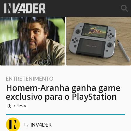
ENTRETENIMENTO
1
Homem-Aranha ganha game
0
a
exclusivo para o PlayStation
n
1 min
o
s
a
INV4DER
by
g