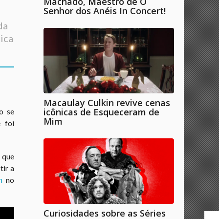
Machado, Maestro de O
Senhor dos Anéis In Concert!
da
ica
Macaulay Culkin revive cenas
icônicas de Esqueceram de
o se
Mim
 foi
s que
tir a
n
no
Curiosidades sobre as Séries