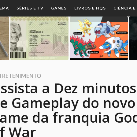
NEMA
SÉRIES E TV
GAMES
LIVROS E HQS
CIÊNCIA 
TRETENIMENTO
ssista a Dez minutos
e Gameplay do novo
ame da franquia Go
f War