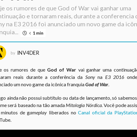
je os rumores de que God of War vai ganhar uma
tinuação e tornaram reais, durante a conferencia 
y na E3 2016 foi anunciado um novo game da icôn
nquia...
1 min
INV4DER
by
e os rumores de que
God of War
vai ganhar uma continuaçã
naram reais durante a conferência da
Sony
na
E3 2016
onde
nciado um novo game da icônica franquia
God of War
.
go ainda não possui subtítulo ou data de lançamento, só sabemo
ame será baseado na tão amada
Mitologia Nórdica.
Você pode assis
 minutos de g
ameplay
liberados no
Canal oficial da PlayStatio
Tube.