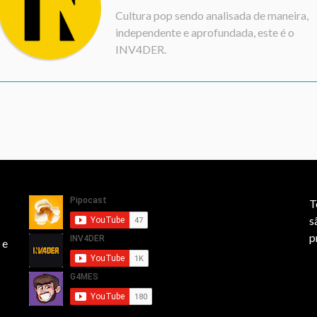
Cultura pop sendo analisada de maneira,
independente e aprofundada, este é o
INV4DER.
T
s
p
 e