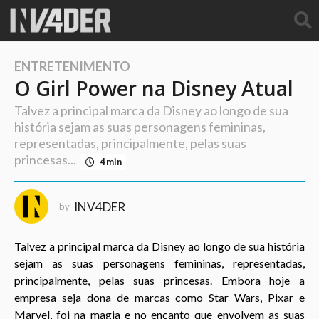
ENTRETENIMENTO
1
O Girl Power na Disney Atual
0
a
Talvez a principal marca da Disney ao longo de sua
n
história sejam as suas personagens femininas,
o
representadas, principalmente, pelas suas
s
princesas...
4 min
a
g
o
INV4DER
by
3
a
Talvez a principal marca da Disney ao longo de sua história
n
sejam as suas personagens femininas, representadas,
o
principalmente, pelas suas princesas. Embora hoje a
s
empresa seja dona de marcas como Star Wars, Pixar e
a
Marvel, foi na magia e no encanto que envolvem as suas