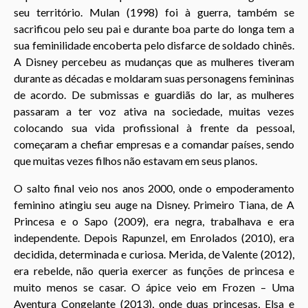
seu território. Mulan (1998) foi à guerra, também se
sacrificou pelo seu pai e durante boa parte do longa tem a
sua feminilidade encoberta pelo disfarce de soldado chinês.
A Disney percebeu as mudanças que as mulheres tiveram
durante as décadas e moldaram suas personagens femininas
de acordo. De submissas e guardiãs do lar, as mulheres
passaram a ter voz ativa na sociedade, muitas vezes
colocando sua vida profissional à frente da pessoal,
começaram a chefiar empresas e a comandar países, sendo
que muitas vezes filhos não estavam em seus planos.
O salto final veio nos anos 2000, onde o empoderamento
feminino atingiu seu auge na Disney. Primeiro Tiana, de A
Princesa e o Sapo (2009), era negra, trabalhava e era
independente. Depois Rapunzel, em Enrolados (2010), era
decidida, determinada e curiosa. Merida, de Valente (2012),
era rebelde, não queria exercer as funções de princesa e
muito menos se casar. O ápice veio em Frozen – Uma
Aventura Congelante (2013), onde duas princesas, Elsa e