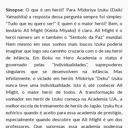
o
Sinopse:
O que é um herói? Para Midoriya Izuku (Daiki
3
Yamashita) a resposta dessa pergunta sempre foi simples:
a
“Tudo que eu quero ser!” E quem é o maior herói? Bem, o
n
lendário All Might (Kenta Miyake) é claro. All Might é o
o
herói número um e também o “Símbolo da Paz” mundial.
s
Nem mesmo em seus sonhos mais loucos Izuku poderia
a
imaginar que logo seu caminho cruzaria com o de seu herói
g
de infância. Em Boku no Hero Academia o status é
o
governado pelas “Individualidades”, superpoderes
singulares que se desenvolvem na infância. Mas
infelizmente, o viciado em heróis Midoriya “Deku” Izuku
nunca teve uma Individualidade. Isto é, até conhecer All
Might, o maior herói de todos. A transformação de
sonhador em herói de Izuku começa na Academia U.A., a
melhor escola de treinamento de heróis do Japão. Izuku fica
eufórico quando é aceito para essa academia de prestígio,
especialmente quando descobre que All Might é um dos
professores. Que surpresas essa academia poderosa