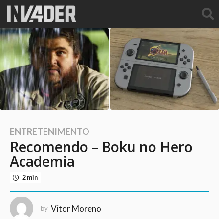
ENTRETENIMENTO
1
Recomendo – Boku no Hero
0
a
Academia
n
2 min
o
s
a
Vitor Moreno
by
g