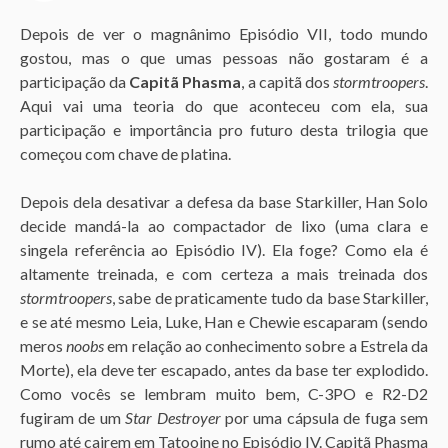
o
Depois de ver o magnânimo Episódio VII, todo mundo
3
gostou, mas o que umas pessoas não gostaram é a
a
participação da
Capitã Phasma
, a capitã dos
stormtroopers
.
n
Aqui vai uma teoria do que aconteceu com ela, sua
o
participação e importância pro futuro desta trilogia que
s
começou com chave de platina.
a
g
Depois dela desativar a defesa da base Starkiller, Han Solo
o
decide mandá-la ao compactador de lixo (uma clara e
singela referência ao Episódio IV). Ela foge? Como ela é
altamente treinada, e com certeza a mais treinada dos
stormtroopers
, sabe de praticamente tudo da base Starkiller,
e se até mesmo Leia, Luke, Han e Chewie escaparam (sendo
meros
noobs
em relação ao conhecimento sobre a Estrela da
Morte), ela deve ter escapado, antes da base ter explodido.
Como vocês se lembram muito bem, C-3PO e R2-D2
fugiram de um
Star Destroyer
por uma cápsula de fuga sem
rumo até cairem em Tatooine no Episódio IV. Capitã Phasma