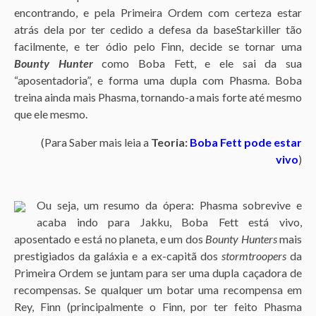
encontrando, e pela Primeira Ordem com certeza estar
atrás dela por ter cedido a defesa da baseStarkiller tão
facilmente, e ter ódio pelo Finn, decide se tornar uma
B
ounty Hunter
como Boba Fett, e ele sai da sua
“aposentadoria”, e forma uma dupla com Phasma. Boba
treina ainda mais Phasma, tornando-a mais forte até mesmo
que ele mesmo.
(
Para Saber mais leia a
Teoria:
Boba Fett pode estar
vivo
)
Ou seja, um resumo da ópera: Phasma sobrevive e
acaba indo para Jakku, Boba Fett está vivo,
aposentado e está no planeta, e um dos
Bounty Hunters
mais
prestigiados da galáxia e a ex-capitã dos
stormtroopers
da
Primeira Ordem se juntam para ser uma dupla caçadora de
recompensas. Se qualquer um botar uma recompensa em
Rey, Finn (principalmente o Finn, por ter feito Phasma