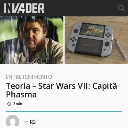
ENTRETENIMENTO
1
Teoria – Star Wars VII: Capitã
1
a
Phasma
n
2 min
o
s
a
R2
by
g