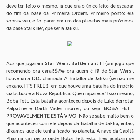
deve ter feito o mesmo, já que era o único jeito de escapar
do fim da base da Primeira Ordem. Primeiro ponto: ela
sobreviveu, e foi parar em um dos planetas mais próximos
da base Starkiller, que seria Jakku.
Aos que jogaram
Star Wars: Battlefront III
(um jogo que
recomendo pra caral!$@# pra quem é fã de Star Wars),
houve uma DLC chamada A Batalha de Jakku (se não me
engano, IT’S FREE!), em que houve uma batalha do Império
Galáctico e a Nova República. Quem aparece? Isso mesmo,
Boba Fett. Esta batalha aconteceu depois de Luke derrotar
Palpatine e Darth Vader morrer, ou seja,
BOBA FETT
PROVAVELMENTE ESTÁ VIVO
. Não se sabe muito bem o
que aconteceu com ele depois da Batalha de Jakku, então,
digamos que ele tenha ficado no planeta. A nave da Capitã
Phasma cai perto onde Boba Fett está. Eles acabam se