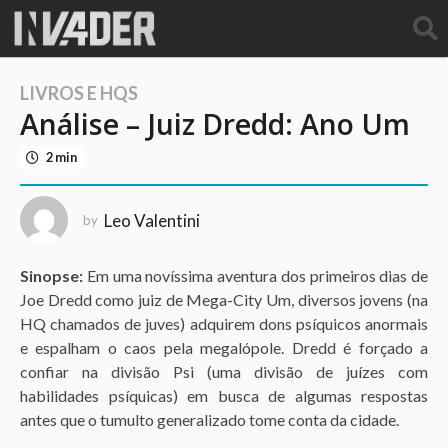
LIVROS E HQS
1
Análise – Juiz Dredd: Ano Um
0
a
2 min
n
o
s
Leo Valentini
by
a
g
Sinopse:
Em uma novíssima aventura dos primeiros dias de
o
Joe Dredd como juiz de Mega-City Um, diversos jovens (na
3
HQ chamados de juves) adquirem dons psíquicos anormais
a
e espalham o caos pela megalópole. Dredd é forçado a
n
confiar na divisão Psi (uma divisão de juízes com
o
habilidades psíquicas) em busca de algumas respostas
s
antes que o tumulto generalizado tome conta da cidade.
a