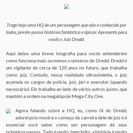
g
o
Trago hoje uma HQ de um personagem que não é conhecido por
todos, porém possui histórias fantástica e épicas: Apresento para
vocês o Juiz Dredd.
Aqui deixo uma breve biografia para vocês entenderem
como funciona mais ou menos o universo de Dredd: Dredd é
um vigilante de cerca de 120 anos no futuro, que trabalha
como juiz. Contudo, nessa realidade ultraviolenta, o juiz
acumula os cargos de polícia, juiz, júri e executor (quando
necessário). Ele trabalha ao lado de vários outros juízes, que
mantêm a ordem na megalópole Mega City One.
Agora falando sobre a HQ, eu, como fã do Dredd,
adorei pois mostra o começo da carreira dele de juiz e é
essencial você saber como um personagem dá seus
primeiros passos. Tudo é muito bem feito, a história é muito