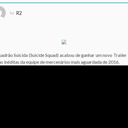
R2
by
uadrão Suicida (Suicide Squad) acabou de ganhar um novo Trailer
s inéditas da equipe de mercenários mais aguardada de 2016.