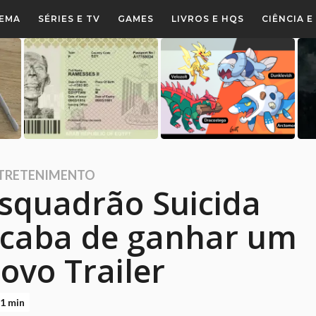
NEMA
SÉRIES E TV
GAMES
LIVROS E HQS
CIÊNCIA 
TRETENIMENTO
squadrão Suicida
caba de ganhar um
ovo Trailer
1 min