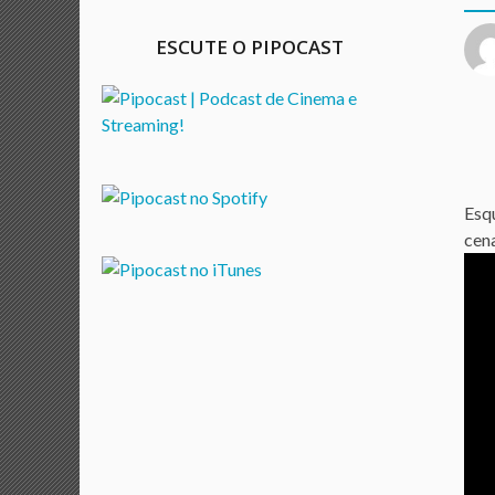
3
ESCUTE O PIPOCAST
a
n
o
s
a
g
o
Esq
cena