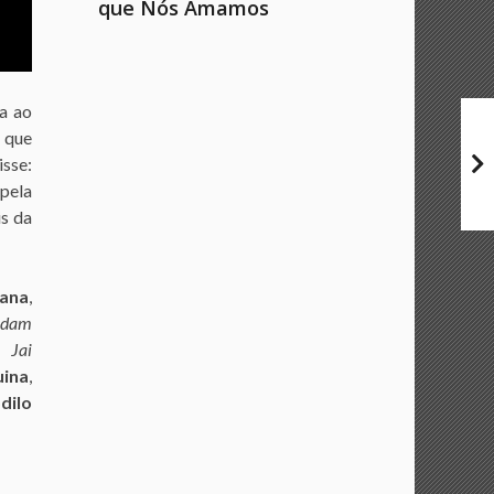
que Nós Amamos
ga ao
 que
disse:
 pela
is da
ana
,
dam
,
Jai
uina
,
dilo