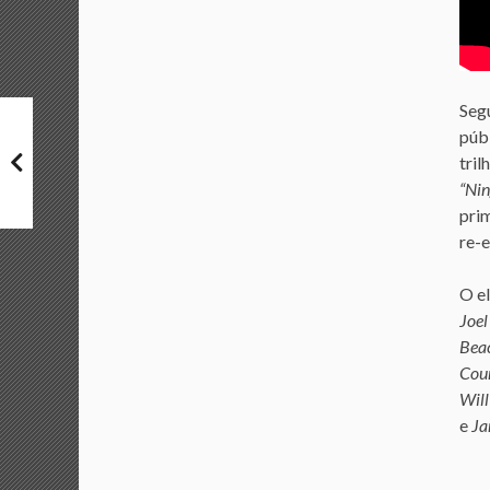
Seg
púb
tri
“Ni
pri
re-e
O e
Joe
Bea
Cou
Will
e
Ja