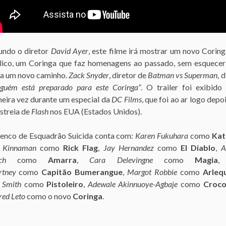
undo o diretor
David Ayer
, este filme irá mostrar um novo Corin
lico, um Coringa que faz homenagens ao passado, sem esquecer
lha um novo caminho.
Zack Snyder
, diretor de
Batman vs Superman
, 
nguém está preparado para este Coringa”
. O trailer foi exibido
meira vez durante um especial da
DC Films
, que foi ao ar logo depo
streia de
Flash
nos EUA (Estados Unidos).
lenco de Esquadrão Suicida conta com:
Karen Fukuhara
como
Kat
l Kinnaman
como
Rick Flag
,
Jay Hernandez
como
El Diablo
,
A
ch
como
Amarra
,
Cara Delevingne
como
Magia
rtney
como
Capitão Bumerangue
,
Margot Robbie
como
Arleq
 Smith
como
Pistoleiro
,
Adewale Akinnuoye-Agbaje
como
Croco
red Leto
como o novo
Coringa
.